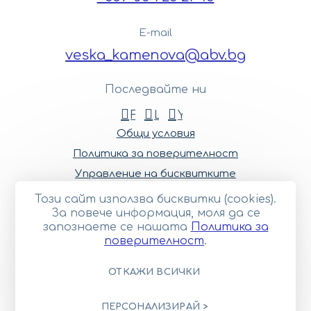
E-mail
veska_kamenova@abv.bg
Последвайте ни
Facebook
LinkedIn
Youtube
Общи условия
Политика за поверителност
Управление на бисквитките
Карта на сайта
Този сайт използва бисквитки (cookies).
© 2023—2026 Център за реставрация на
За повече информация, моля да се
художествени ценности ООД
запознаете се нашaтa
Политика за
поверителност
.
Този сайт е изработен върху
Creativiso® Xpress™
(v1.50.18)
ОТКАЖИ ВСИЧКИ
ПЕРСОНАЛИЗИРАЙ >