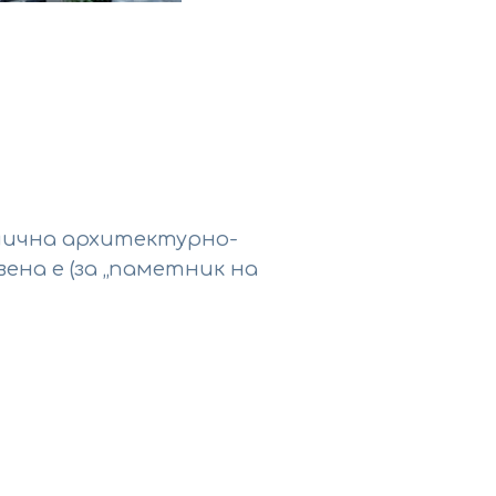
инична архитектурно-
ена е (за „паметник на