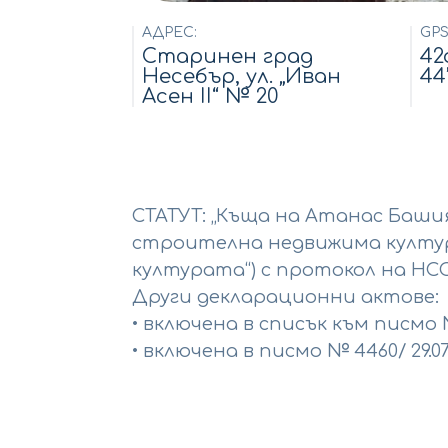
АДРЕС:
GP
Старинен град
42o
Несебър, ул. „Иван
44’
Асен II“ № 20
СТАТУТ: „Къща на Атанас Баши
строителна недвижима културн
културата“) с протокол на НСОПК
Други декларационни актове:
• включена в списък към писмо № 1
• включена в писмо № 4460/ 29.07.