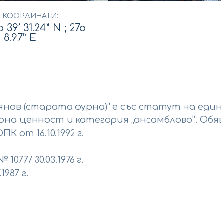
S КООРДИНАТИ:
 39’ 31.24” N ; 27o
 8.97” E
янов (старата фурна)“ е със статут на ед
а ценност и категория „ансамблово”. Обяв
 от 16.10.1992 г.
077/ 30.03.1976 г.
1987 г.