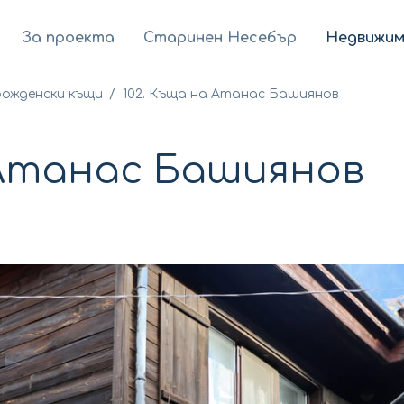
За проекта
Старинен Несебър
Недвижим
рожденски къщи
/
102. Къща на Атанас Башиянов
 Атанас Башиянов