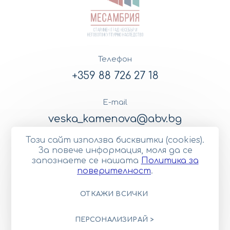
Телефон
+359 88 726 27 18
E-mail
veska_kamenova@abv.bg
Този сайт използва бисквитки (cookies).
Последвайте ни
За повече информация, моля да се
запознаете се нашaтa
Политика за
Facebook
LinkedIn
Youtube
поверителност
.
Общи условия
Политика за поверителност
Управление на бисквитките
Карта на сайта
ОТКАЖИ ВСИЧКИ
© 2023—2026 Център за реставрация на
художествени ценности ООД
ПЕРСОНАЛИЗИРАЙ >